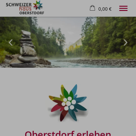
0,00 €
×
22. bis 29. August
Warenkorb ist leer
2 Erwachsene
Willkommen
Ferienwohnung
Freizeit
Lage
Kontakt
Tel.
+49 8322 1646
Oberstdorf erleben