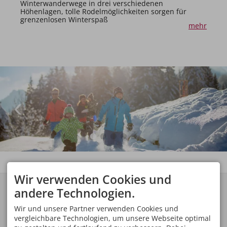
Winterwanderwege in drei verschiedenen
Höhenlagen, tolle Rodelmöglichkeiten sorgen für
grenzenlosen Winterspaß
mehr
Wir verwenden Cookies und
KONTAKT
TOP LAGE
andere Technologien.
Annette Hauber
Sie wohnen nur 5
Gartenstraße 10
Gehminuten von der
Wir und unsere Partner verwenden Cookies und
87561 Oberstdorf
Erdinger Arena, Eisstadion,
vergleichbare Technologien, um unsere Webseite optimal
DEUTSCHLAND
Nebelhornbahn,